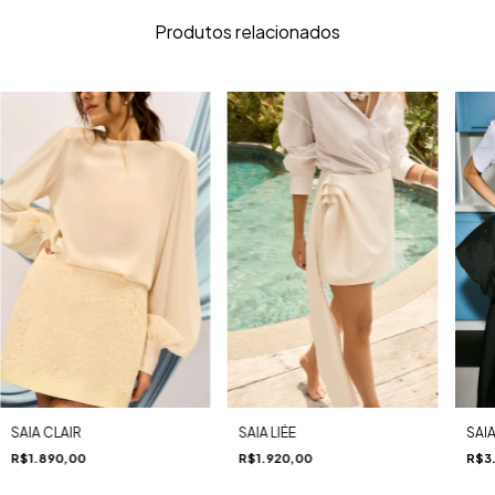
Produtos relacionados
SAIA LIÉE
SAI
SAIA CLAIR
R$1.920,00
R$3
R$1.890,00