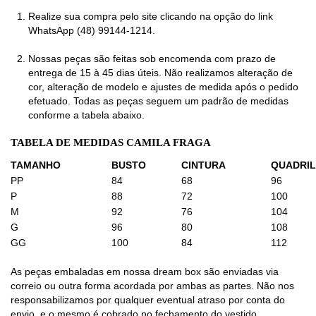
Realize sua compra pelo site clicando na opção do link
WhatsApp (48) 99144-1214.
Nossas peças são feitas sob encomenda com prazo de
entrega de 15 à 45 dias úteis. Não realizamos alteração de
cor, alteração de modelo e ajustes de medida após o pedido
efetuado. Todas as peças seguem um padrão de medidas
conforme a tabela abaixo.
TABELA DE MEDIDAS CAMILA FRAGA
TAMANHO
BUSTO
CINTURA
QUADRIL
PP
84
68
96
P
88
72
100
M
92
76
104
G
96
80
108
GG
100
84
112
As peças embaladas em nossa dream box são enviadas via
correio ou outra forma acordada por ambas as partes. Não nos
responsabilizamos por qualquer eventual atraso por conta do
envio, e o mesmo é cobrado no fechamento do vestido.